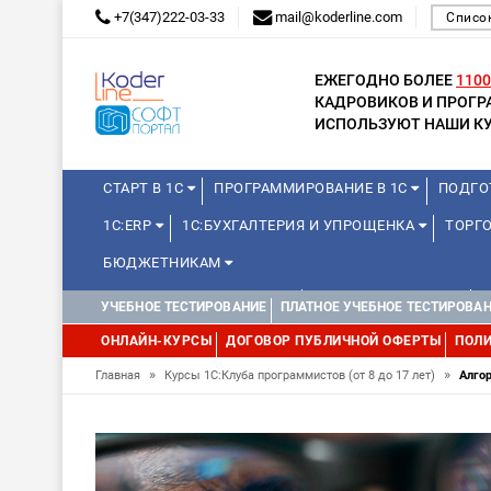
+7(347)222-03-33
mail@koderline.com
Списо
ЕЖЕГОДНО БОЛЕЕ
1100
КАДРОВИКОВ И ПРОГ
ИСПОЛЬЗУЮТ НАШИ КУ
СТАРТ В 1С
ПРОГРАММИРОВАНИЕ В 1С
ПОДГО
1С:ERP
1С:БУХГАЛТЕРИЯ И УПРОЩЕНКА
ТОРГО
БЮДЖЕТНИКАМ
КУРСЫ ДЛЯ ШКОЛЬНИКОВ
ДЛЯ ШКОЛЬНИКОВ
УЧЕБНОЕ ТЕСТИРОВАНИЕ
ПЛАТНОЕ УЧЕБНОЕ ТЕСТИРОВА
WEB, JAVA И ANDROID
ОНЛАЙН-КУРСЫ
ДОГОВОР ПУБЛИЧНОЙ ОФЕРТЫ
ПОЛИ
»
»
Главная
Курсы 1С:Клуба программистов (от 8 до 17 лет)
Алго