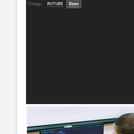
Плеер:
RUTUBE
Dzen