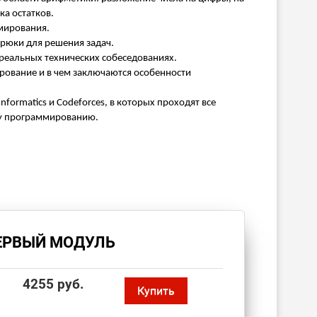
а остатков.
мирования.
трюки для решения задач.
 реальных технических собеседованиях.
рование и в чем заключаются особенности
formatics и Codeforces, в которых проходят все
у программированию.
ЕРВЫЙ МОДУЛЬ
4255 руб.
Купить