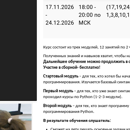
17.11.2026
18:00 -
(17,19,24
-
20:00 по
1,3,8,10,
24.12.2026
МСК
Курс состоит из трех модулей, 12 занятий по 2
Полученных знаний и навыков хватит, чтобы 
Дальнейшее обучение можно продолжить в 
Участие в сборной- бесплатно!
Стартовый модуль
– для тех, кто хотел бы на
программирования. Изучается базовый синтакс
Первый модуль
– для тех, кто уже знает синт
проходил курсы по Python (1-2-3 модули).
Второй модуль
– для тех, кто знает программ
программирования Python.
В результате обучения слушатель:
Сможет на лету решать основные задачи и