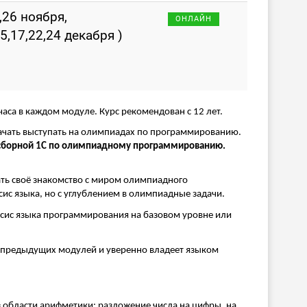
,26 ноября,
ОНЛАЙН
15,17,22,24 декабря )
 часа в каждом модуле. Курс рекомендован с 12 лет.
начать выступать на олимпиадах по программированию.
сборной 1С по олимпиадному программированию.
чать своё знакомство с миром олимпиадного
ис языка, но с углублением в олимпиадные задачи.
аксис языка программирования на базовом уровне или
у предыдущих модулей и уверенно владеет языком
з области арифметики: разложение числа на цифры, на