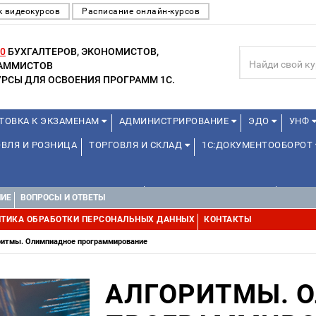
к видеокурсов
Расписание онлайн-курсов
0
БУХГАЛТЕРОВ, ЭКОНОМИСТОВ,
РАММИСТОВ
РСЫ ДЛЯ ОСВОЕНИЯ ПРОГРАММ 1С.
ТОВКА К ЭКЗАМЕНАМ
АДМИНИСТРИРОВАНИЕ
ЭДО
УНФ
ВЛЯ И РОЗНИЦА
ТОРГОВЛЯ И СКЛАД
1С:ДОКУМЕНТООБОРОТ
1С:УПРАВЛЕНИЕ ХОЛДИНГОМ
УПРАВЛЕНИЕ ПРОЕКТАМИ
УПРАВ
НИЕ
ВОПРОСЫ И ОТВЕТЫ
ТИКА ОБРАБОТКИ ПЕРСОНАЛЬНЫХ ДАННЫХ
КОНТАКТЫ
ритмы. Олимпиадное программирование
АЛГОРИТМЫ. 