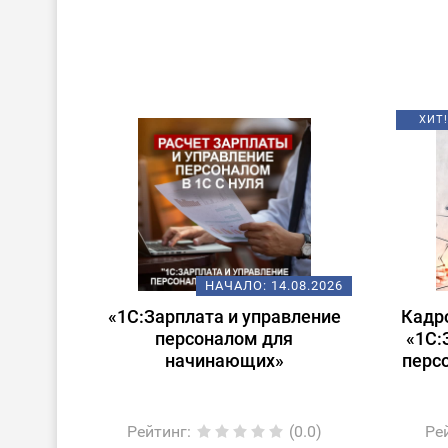
ХИТ!
НАЧАЛО:
14.08.2026
«1С:Зарплата и управление
Кадр
персоналом для
«1С:
начинающих»
перс
Рейтинг
:
(0.0)
Ре