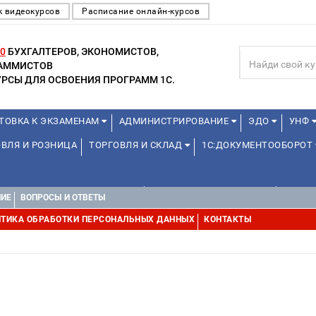
к видеокурсов
Расписание онлайн-курсов
0
БУХГАЛТЕРОВ, ЭКОНОМИСТОВ,
РАММИСТОВ
РСЫ ДЛЯ ОСВОЕНИЯ ПРОГРАММ 1С.
ТОВКА К ЭКЗАМЕНАМ
АДМИНИСТРИРОВАНИЕ
ЭДО
УНФ
ВЛЯ И РОЗНИЦА
ТОРГОВЛЯ И СКЛАД
1С:ДОКУМЕНТООБОРОТ
1С:УПРАВЛЕНИЕ ХОЛДИНГОМ
УПРАВЛЕНИЕ ПРОЕКТАМИ
УПРАВ
НИЕ
ВОПРОСЫ И ОТВЕТЫ
ТИКА ОБРАБОТКИ ПЕРСОНАЛЬНЫХ ДАННЫХ
КОНТАКТЫ