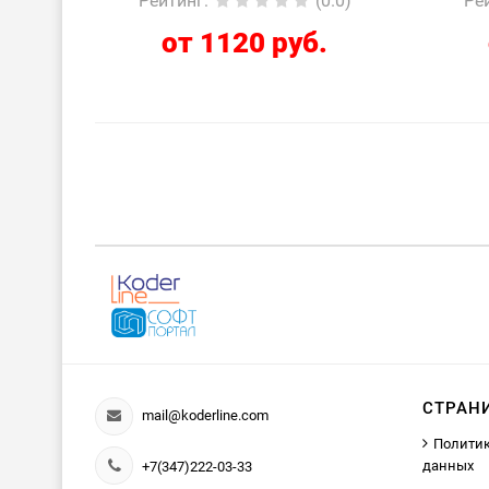
Рейтинг
:
(0.0)
Ре
от 1120 руб.
СТРАН
mail@koderline.com
Политик
данных
+7(347)222-03-33