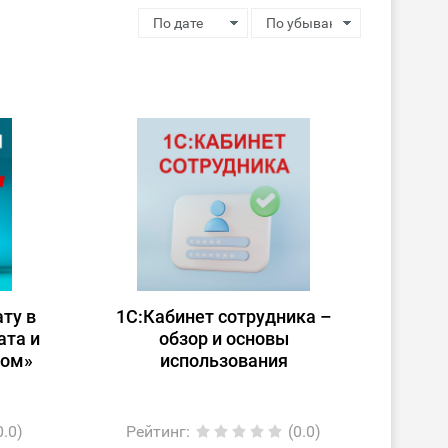
ту в
1С:Кабинет сотрудника –
ата и
обзор и основы
лом»
использования
0.0)
Рейтинг
:
(0.0)