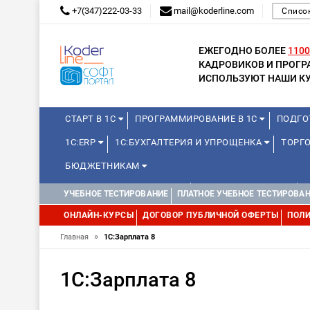
+7(347)222-03-33
mail@koderline.com
Списо
ЕЖЕГОДНО БОЛЕЕ
1100
КАДРОВИКОВ И ПРОГ
ИСПОЛЬЗУЮТ НАШИ КУ
СТАРТ В 1С
ПРОГРАММИРОВАНИЕ В 1С
ПОДГО
1С:ERP
1С:БУХГАЛТЕРИЯ И УПРОЩЕНКА
ТОРГО
БЮДЖЕТНИКАМ
КУРСЫ ДЛЯ ШКОЛЬНИКОВ
ДЛЯ ШКОЛЬНИКОВ
УЧЕБНОЕ ТЕСТИРОВАНИЕ
ПЛАТНОЕ УЧЕБНОЕ ТЕСТИРОВА
WEB, JAVA И ANDROID
ОНЛАЙН-КУРСЫ
ДОГОВОР ПУБЛИЧНОЙ ОФЕРТЫ
ПОЛИ
»
Главная
1С:Зарплата 8
1С:Зарплата 8